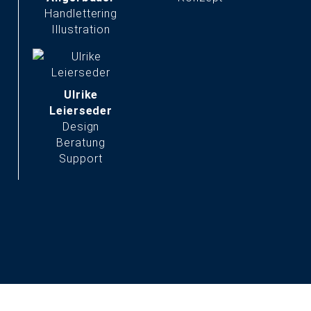
servus@typneun.de
Handlettering
Illustration
Tel. 08161-98231-0
Ulrike
Leierseder
Design
Beratung
Support