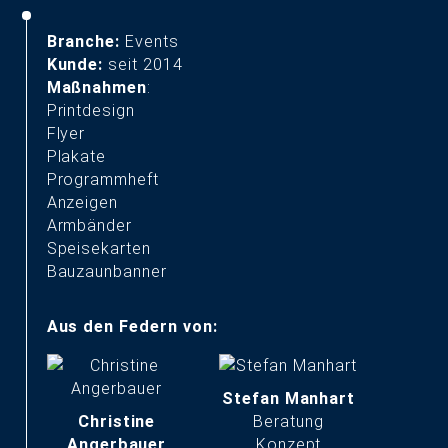
Branche:
Events
Kunde:
seit 2014
Maßnahmen
:
Printdesign
Flyer
Plakate
START
Programmheft
Anzeigen
LEISTUNGEN & REFERENZEN
Armbänder
Speisekarten
Bauzaunbanner
TEAM & KARRIERE
BLOG & NEWS
Aus den Federn von:
KONTAKT & ANFAHRT
Stefan Manhart
Christine
Beratung
Angerbauer
Konzept