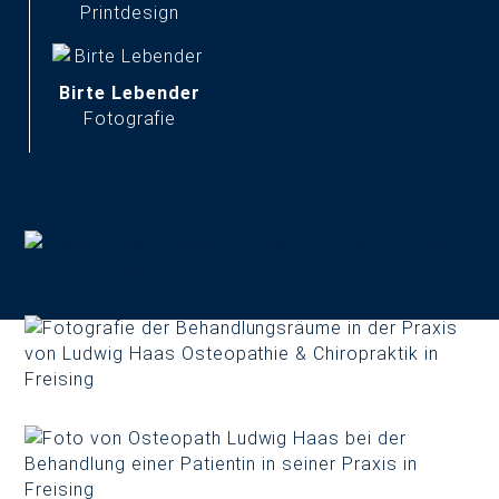
Printdesign
Birte Lebender
Fotografie
START
LEISTUNGEN & REFERENZEN
TEAM & KARRIERE
BLOG & NEWS
KONTAKT & ANFAHRT
servus@typneun.de