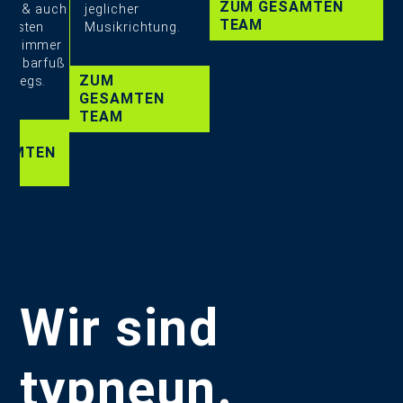
ZUM GESAMTEN
ter & auch
jeglicher
TEAM
tiefsten
Musikrichtung.
ter immer
der barfuß
ZUM
erwegs.
GESAMTEN
TEAM
M
SAMTEN
AM
Wir sind
typneun.