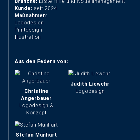
Branche:
Erste Hilfe und Notfallmanagement
Kunde:
seit 2024
Maßnahmen
:
Logodesign
Printdesign
Illustration
START
Aus den Federn von:
LEISTUNGEN & REFERENZEN
TEAM & KARRIERE
Judith Liewehr
Christine
Logodesign
Angerbauer
BLOG & NEWS
Logodesign &
Konzept
KONTAKT & ANFAHRT
Stefan Manhart