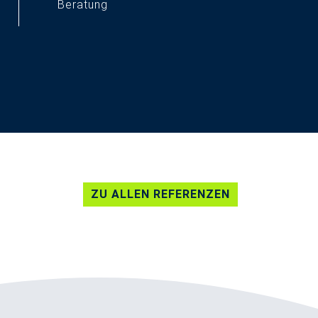
Beratung
servus@typneun.de
Tel. 08161-98231-0
ZU ALLEN REFERENZEN