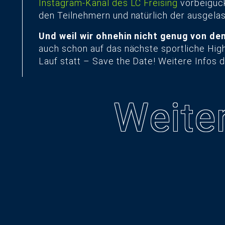
Instagram-Kanal des LC Freising
vorbeiguck
den Teilnehmern und natürlich der ausgela
Und weil wir ohnehin nicht genug von de
auch schon auf das nächste sportliche High
Lauf statt – Save the Date! Weitere Infos 
Weiter
23.07.2026
typneun feiert
02.05.2026
Abschied vom
Nacht der Musik
18.11.2025
alten Büro