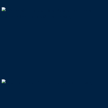
14.06.2015
Große Kunst an
großartigem Ort
23.06.2014
Von
Visitenkarten,
Fahrrädern und