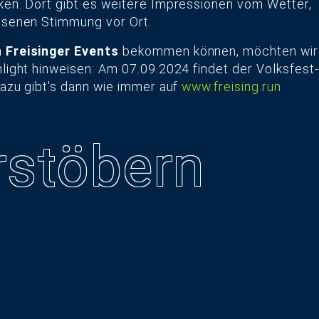
en. Dort gibt es weitere Impressionen vom Wetter,
ssenen Stimmung vor Ort.
n Freisinger Events
bekommen können, möchten wir
light hinweisen: Am 07.09.2024 findet der Volksfest-
dazu gibt's dann wie immer auf
www.freising.run
­stöbern
13.07.2026
Bürowechsel
18.12.2025
nach zehn
typneun
18.12.2024
Jahren