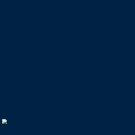
Evologolution
01.12.2021
Das etwas