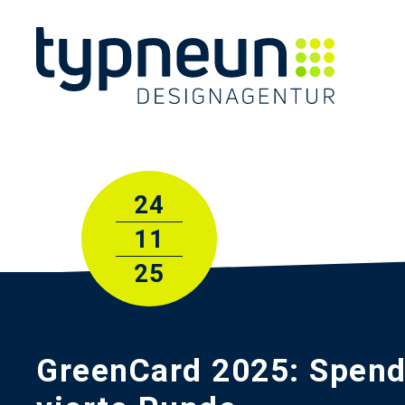
24
11
25
GreenCard 2025: Spende