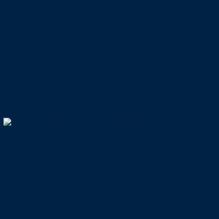
Eindrücke &
handschriftliche
Schwingungen
03.05.2020
Freunde in
besonderen
Zeiten