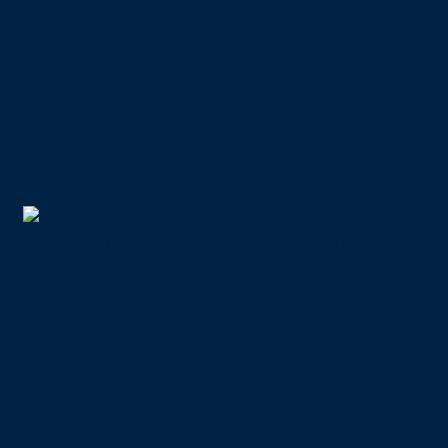
20 Jahre!
11.12.2020
Winter, Wollpulli,
Weihnachtsgrüße