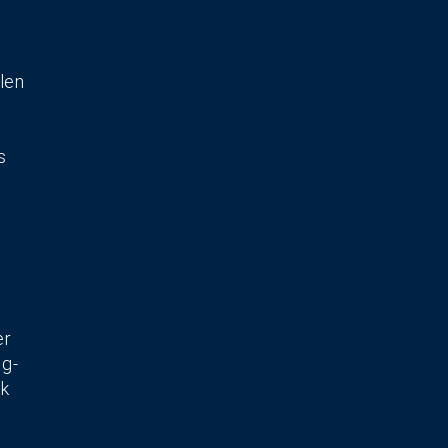
len
s
er
ng-
nk