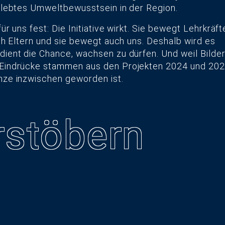
gelebtes Umweltbewusstsein in der Region.
r uns fest: Die Initiative wirkt. Sie bewegt Lehrkräft
ch Eltern und sie bewegt auch uns. Deshalb wird es
ient die Chance, wachsen zu dürfen. Und weil Bilde
 Eindrücke stammen aus den Projekten 2024 und 20
nze inzwischen geworden ist.
­stöbern
13.07.2026
Bürowechsel
18.12.2025
nach zehn