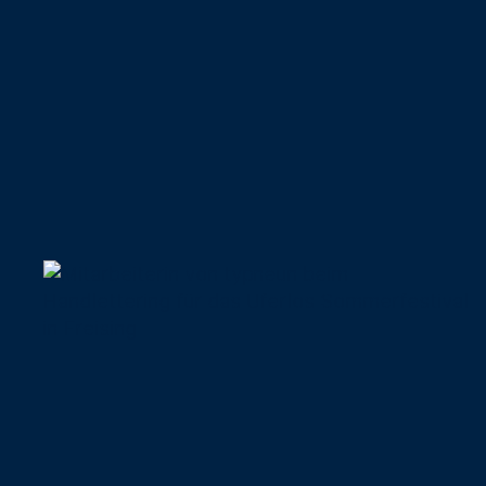
Website für
nachhaltiges
Unternehmen
Ein
09.07.2020
Sommerwunder
in Freising