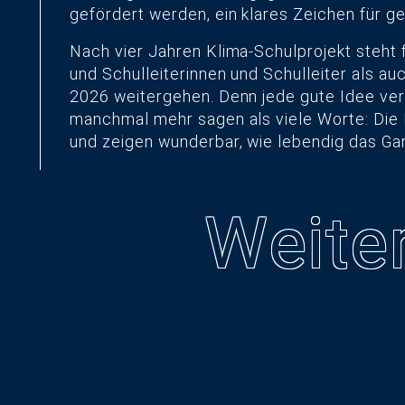
gefördert werden, ein klares Zeichen für 
Nach vier Jahren Klima-Schulprojekt steht fü
und Schulleiterinnen und Schulleiter als au
2026 weitergehen. Denn jede gute Idee verd
manchmal mehr sagen als viele Worte: Die
und zeigen wunderbar, wie lebendig das Ga
Weiter
23.07.2026
typneun feiert
02.05.2026
Abschied vom