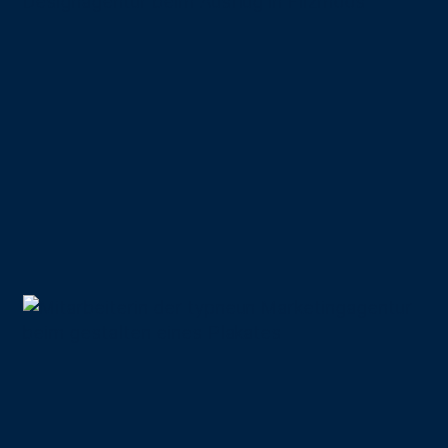
typneun in
Filzmoos
START
13.12.2021
Weihnachtskarten-
LEISTUNGEN & REFERENZEN
Aktion
TEAM & KARRIERE